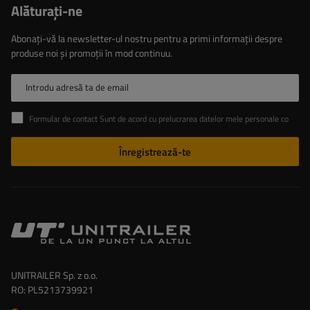
Alăturaţi-ne
Abonați-vă la newsletter-ul nostru pentru a primi informații despre
produse noi și promoții în mod continuu.
Introdu adresă ta de email
Formular de contact Sunt de acord cu prelucrarea datelor mele personale conținute în formularul de contact în conformitate cu Regulamentul Parlamentului European și al Consiliului (UE)
Înregistrează-te
UNITRAILER Sp. z o.o.
RO: PL5213739921