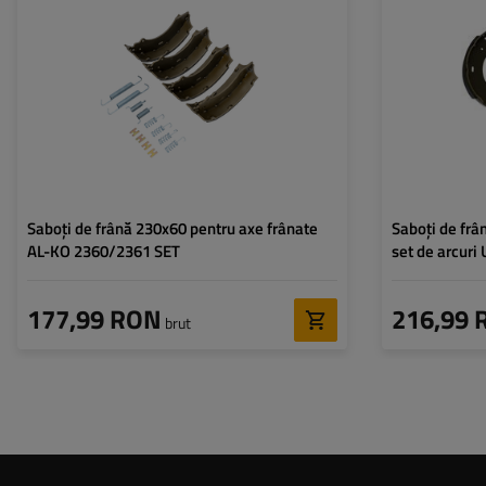
Diametru interior
tamburului:
Lățime saboți:
Saboți de frână 230x60 pentru axe frânate
Saboți de frâ
AL-KO 2360/2361 SET
set de arcuri
177,99 RON
216,99 
brut