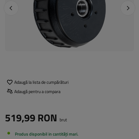
Fotografia anterioară
Următo
Adaugă la lista de cumpărături
Adaugă pentru a compara
519,99 RON
brut
Produs disponibil in cantități mari