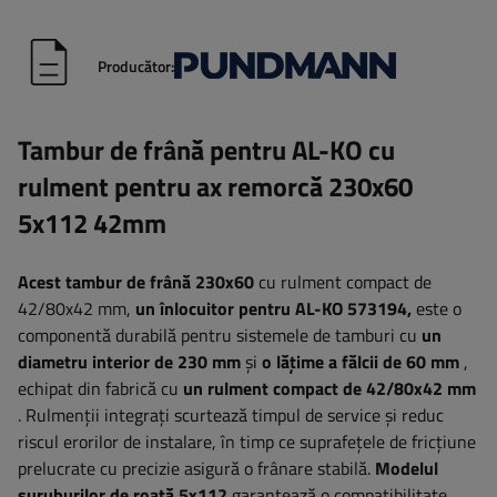
Producător:
Tambur de frână pentru AL-KO cu
rulment pentru ax remorcă 230x60
5x112 42mm
Acest tambur de frână 230x60
cu rulment compact de
42/80x42 mm,
un înlocuitor pentru AL-KO 573194,
este o
componentă durabilă pentru sistemele de tamburi cu
un
diametru interior de 230 mm
și
o lățime a fălcii de 60 mm
,
echipat din fabrică cu
un rulment compact de 42/80x42 mm
. Rulmenții integrați scurtează timpul de service și reduc
riscul erorilor de instalare, în timp ce suprafețele de fricțiune
prelucrate cu precizie asigură o frânare stabilă.
Modelul
șuruburilor de roată 5x112
garantează o compatibilitate