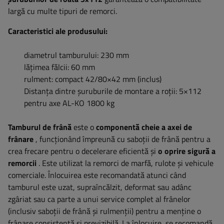
largă cu multe tipuri de remorci.
Caracteristici ale produsului:
diametrul tamburului: 230 mm
lățimea fălcii: 60 mm
rulment: compact 42/80×42 mm (inclus)
Distanța dintre șuruburile de montare a roții: 5×112
pentru axe AL-KO 1800 kg
Tamburul de frână
este o
componentă cheie a axei de
frânare
, funcționând împreună cu saboții de frână pentru a
crea frecare pentru o decelerare eficientă și
o oprire sigură a
remorcii
. Este utilizat la remorci de marfă, rulote și vehicule
comerciale. Înlocuirea este recomandată atunci când
tamburul este uzat, supraîncălzit, deformat sau adânc
zgâriat sau ca parte a unui service complet al frânelor
(inclusiv saboții de frână și rulmenții) pentru a menține o
frânare consistentă și previzibilă. La înlocuire, se recomandă