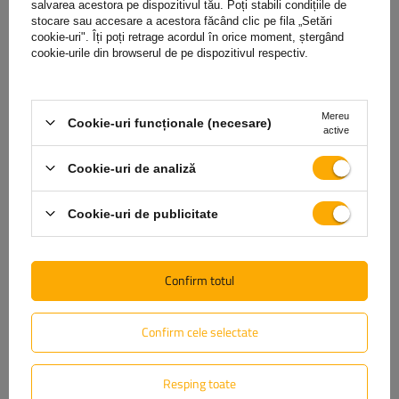
salvarea acestora pe dispozitivul tău. Poți stabili condițiile de
stocare sau accesare a acestora făcând clic pe fila „Setări
cookie-uri". Îți poți retrage acordul în orice moment, ștergând
(0)
Opinie
cookie-urile din browserul de pe dispozitivul respectiv.
Scrie-ți părerea
Mereu
Cookie-uri funcționale (necesare)
active
Opinia ta:
Cookie-uri de analiză
5/5
Cookie-uri de publicitate
Conținutul părerii tale
Confirm totul
Confirm cele selectate
Adăugă fotografia produsului:
Resping toate