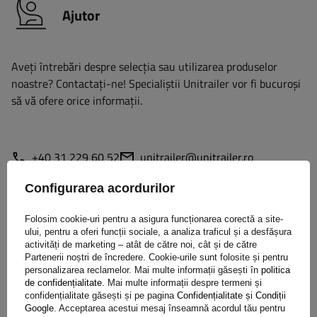
Ajutor
Aveți întrebări despre selecția sau utilizarea produselor
noastre? Contactaţi-ne! Specialiștii Unitrailer vor fi bucuroși
să vă ofere orice informații.
+40 31 229 60 52
unitrailer@unitrailer.ro
Configurarea acordurilor
Folosim cookie-uri pentru a asigura funcționarea corectă a site-
Specificație
ului, pentru a oferi funcții sociale, a analiza traficul și a desfășura
activități de marketing – atât de către noi, cât și de către
Partenerii noștri de încredere. Cookie-urile sunt folosite și pentru
Livrare
personalizarea reclamelor. Mai multe informații găsești în
politica
de confidențialitate
. Mai multe informații despre termeni și
confidențialitate găsești și pe pagina
Confidențialitate și Condiții
Google
. Acceptarea acestui mesaj înseamnă acordul tău pentru
Pune o întrebare