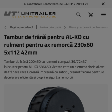
Ai o întrebare? Contactează-ne:
+40 312 28 93 29
Pagina precedentă
Pagina principală
Piese și accesorii pentru remorci
Tambur de frână pentru AL-KO cu
rulment pentru ax remorcă 230x60
5x112 42mm
Tambur de frână 200×50 cu rulment compact 39/72×37 mm –
înlocuitor pentru AL-KO 586450. Acesta este un element cheie al axei
de frânare care lucrează împreună cu saboții, creând frecare pentru o
decelerare eficientă și o oprire sigură a remorcii.