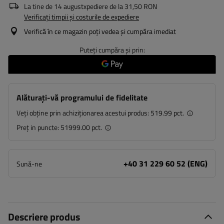
La tine de
14 august
xpediere de la
31,50 RON
Verificați timpii și costurile de expediere
Verifică în ce magazin poți vedea și cumpăra imediat
Puteți cumpăra și prin:
Alăturați-vă programului de fidelitate
Veți obține prin achiziționarea acestui produs:
519.99 pct.
Preț in puncte:
51999.00 pct.
+40 31 229 60 52 (ENG)
Sună-ne
Descriere produs