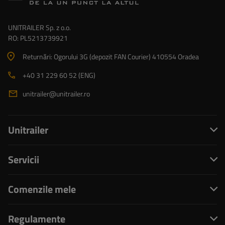
UNITRAILER Sp. z o.o.
RO: PL5213739921
Returnări: Ogorului 3G (depozit FAN Courier) 410554 Oradea
+40 31 229 60 52 (ENG)
unitrailer@unitrailer.ro
Unitrailer
Servicii
Comenzile mele
Regulamente