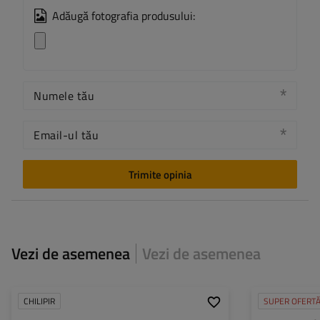
Adăugă fotografia produsului:
Numele tău
Email-ul tău
Trimite opinia
Vezi de asemenea
Vezi de asemenea
CHILIPIR
SUPER OFERT
Axă singură:
900 kg
Model: