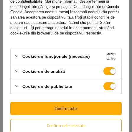
de confidențialitate
. Mai multe informații despre termeni și
confidențialitate găsești și pe pagina
Confidențialitate și Condiții
Google
. Acceptarea acestui mesaj înseamnă acordul tău pentru
salvarea acestora pe dispozitivul tău. Poți stabili condițiile de
stocare sau accesare a acestora făcând clic pe fila „Setări
cookie-uri". Îți poți retrage acordul în orice moment, ștergând
cookie-urile din browserul de pe dispozitivul respectiv.
Mereu
Cookie-uri funcționale (necesare)
active
Cookie-uri de analiză
Garanție
Cookie-uri de publicitate
Achiziționând orice produs din oferta noastră, veți primi o
garanție de 2 ani.
Datorită acestui lucru, îl puteți folosi fără
Confirm totul
să vă faceți griji cu privire la consecințele unei posibile avarii.
Având grijă de satisfacția dvs., am simplificat pe cât posibil
procesul de depunere a unei posibile reclamații
trebuie doar
Confirm cele selectate
să completați și să trimiteți formularul disponibil pe site-ul