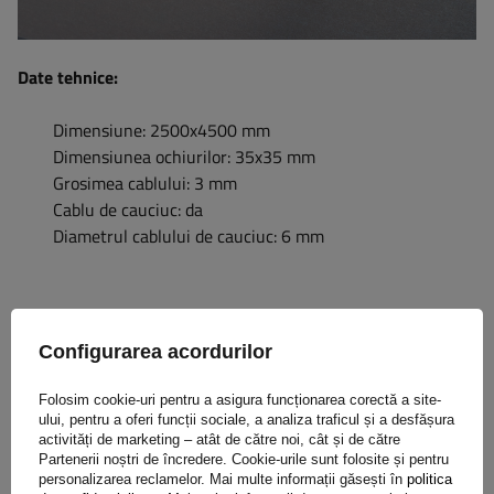
Date tehnice:
Dimensiune: 2500x4500 mm
Dimensiunea ochiurilor: 35x35 mm
Grosimea cablului: 3 mm
Cablu de cauciuc: da
Diametrul cablului de cauciuc: 6 mm
Magazinul nostru oferă și plase de siguranță de alte
dimensiuni. Cu siguranță veți găsi una potrivită pentru
Configurarea acordurilor
rulota dumneavoastră.
Folosim cookie-uri pentru a asigura funcționarea corectă a site-
ului, pentru a oferi funcții sociale, a analiza traficul și a desfășura
activități de marketing – atât de către noi, cât și de către
Partenerii noștri de încredere. Cookie-urile sunt folosite și pentru
personalizarea reclamelor. Mai multe informații găsești în
politica