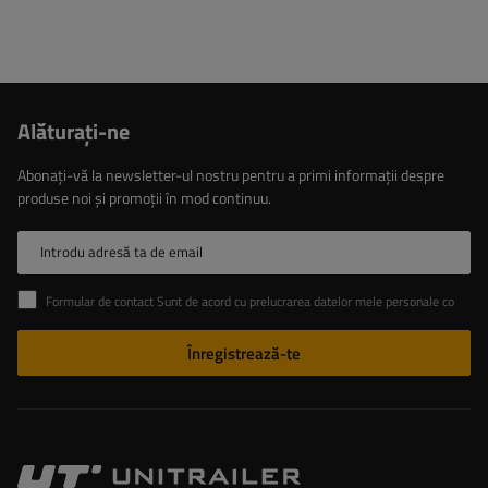
Alăturaţi-ne
Abonați-vă la newsletter-ul nostru pentru a primi informații despre
produse noi și promoții în mod continuu.
Introdu adresă ta de email
Formular de contact Sunt de acord cu prelucrarea datelor mele personale conținute în formularul de contact în conformitate cu Regulamentul Parlamentului European și al Consiliului (UE)
Înregistrează-te