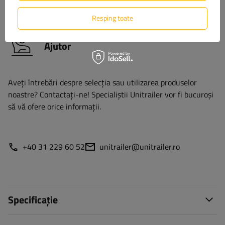
nostru.
Resping toate
Ajutor
Aveți întrebări despre selecția sau utilizarea produselor
noastre? Contactaţi-ne! Specialiștii Unitrailer vor fi bucuroși
să vă ofere orice informații.
+40 31 229 60 52
unitrailer@unitrailer.ro
Specificație