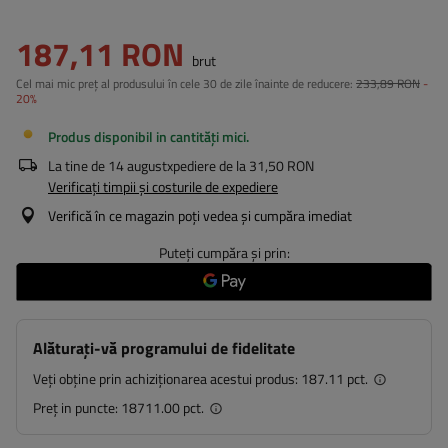
187,11 RON
brut
Cel mai mic preț al produsului în cele 30 de zile înainte de reducere:
233,89 RON
-
20%
Produs disponibil in cantități mici
La tine de
14 august
xpediere de la
31,50 RON
Verificați timpii și costurile de expediere
Verifică în ce magazin poți vedea și cumpăra imediat
Puteți cumpăra și prin:
Alăturați-vă programului de fidelitate
Veți obține prin achiziționarea acestui produs:
187.11 pct.
Preț in puncte:
18711.00 pct.