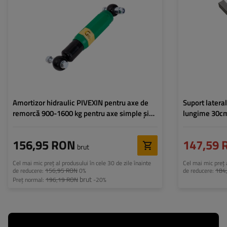
Tandem:
1600 kg
Înălțime:
Dimensiuni șaibă
Amortizor hidraulic PIVEXIN pentru axe de
Suport latera
remorcă 900-1600 kg pentru axe simple și
lungime 30cm
tandem
remorcă barc
156,95 RON
147,59 
brut
Cel mai mic preț al produsului în cele 30 de zile înainte
Cel mai mic preț a
de reducere:
156,95 RON
0%
de reducere:
184
brut
Preț normal:
196,19 RON
-20%