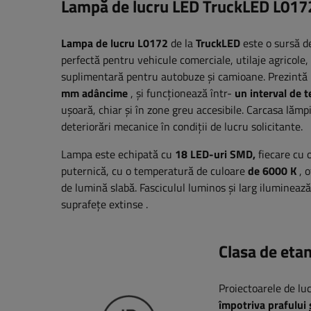
Lampă de lucru LED TruckLED L01
Lampa de lucru L0172
de la
TruckLED
este o sursă 
perfectă pentru vehicule comerciale, utilaje agricole, 
suplimentară pentru autobuze și camioane. Prezintă
mm adâncime
, și funcționează într-
un interval de 
ușoară, chiar și în zone greu accesibile. Carcasa lămpi
deteriorări mecanice în condiții de lucru solicitante.
Lampa este echipată cu
18 LED-uri SMD,
fiecare cu 
puternică, cu o temperatură de culoare
de 6000 K
, o
de lumină slabă. Fasciculul luminos și larg iluminează 
suprafețe extinse
.
Clasa de eta
Proiectoarele de lu
împotriva prafului 