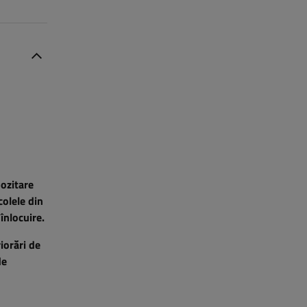
pozitare
colele din
înlocuire.
iorări de
de