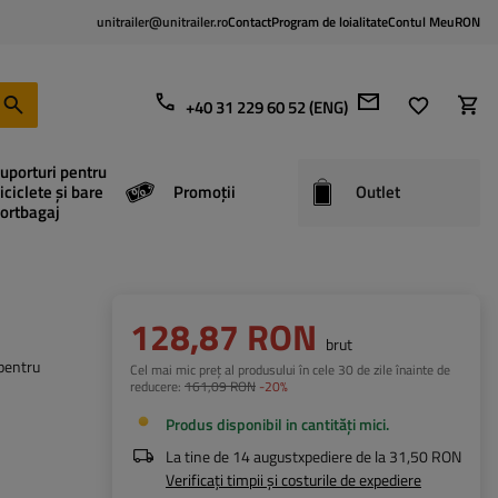
unitrailer@unitrailer.ro
Contact
Program de loialitate
Contul Meu
RON
+40 31 229 60 52 (ENG)
uporturi pentru
iciclete și bare
Promoții
Outlet
ortbagaj
128,87 RON
brut
pentru
Cel mai mic preț al produsului în cele 30 de zile înainte de
reducere:
161,09 RON
-20%
Produs disponibil in cantități mici
La tine de
14 august
xpediere de la
31,50 RON
Verificați timpii și costurile de expediere