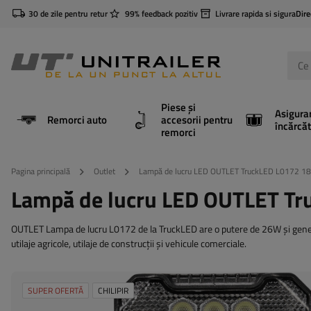
30 de zile pentru retur
99% feedback pozitiv
Livrare rapida si sigura
Dire
Piese și
Asigura
Remorci auto
accesorii pentru
încărcăt
remorci
Pagina principală
Outlet
Lampă de lucru LED OUTLET TruckLED L0172 1
Lampă de lucru LED OUTLET T
OUTLET Lampa de lucru L0172 de la TruckLED are o putere de 26W și gener
utilaje agricole, utilaje de construcții și vehicule comerciale.
SUPER OFERTĂ
CHILIPIR