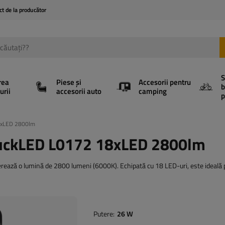
ct de la producător
S
rea
Piese și
Accesorii pentru
b
urii
accesorii auto
camping
p
8xLED 2800lm
ruckLED L0172 18xLED 2800lm
ează o lumină de 2800 lumeni (6000K). Echipată cu 18 LED-uri, este ideală 
Putere
26 W