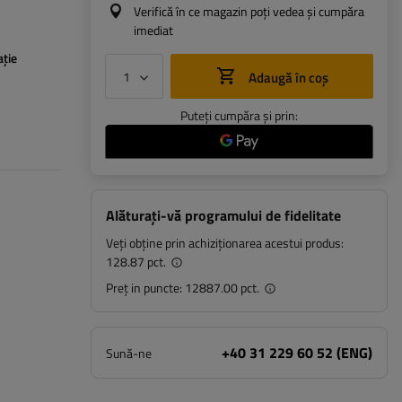
Verifică în ce magazin poți vedea și cumpăra
imediat
ație
Adaugă în coș
Puteți cumpăra și prin:
Alăturați-vă programului de fidelitate
Veți obține prin achiziționarea acestui produs:
128.87 pct.
Preț in puncte:
12887.00 pct.
+40 31 229 60 52 (ENG)
Sună-ne