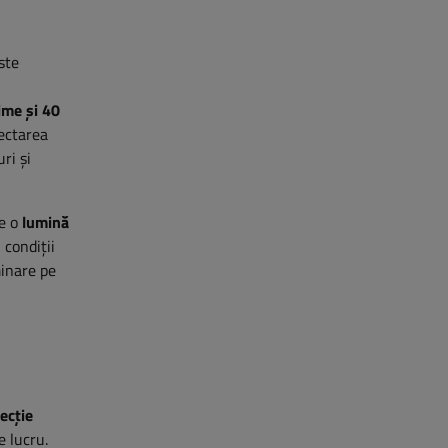
ste
ime și 40
ectarea
ri și
e o
lumină
 condiții
minare pe
tecție
e lucru.