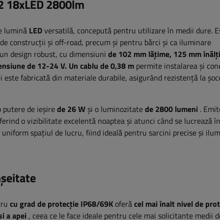
72 18xLED 2800lm
de lumină
LED
versatilă, concepută pentru utilizare în medii dure. E
de construcții și off-road, precum și pentru bărci și ca iluminare
 un design robust, cu dimensiuni
de 102 mm lățime, 125 mm înălț
tensiune de 12-24 V.
Un cablu de 0,38 m
permite instalarea și con
i este fabricată din materiale durabile, asigurând rezistență la șocu
o putere de ieșire
de 26 W
și o luminozitate
de 2800 lumeni
. Emit
ferind o vizibilitate excelentă noaptea și atunci când se lucrează în
uniform spațiul de lucru, fiind ideală pentru sarcini precise și ilu
nșeitate
cru
cu grad de protecție
IP68/69K
oferă
cel mai înalt nivel de pro
și a apei
, ceea ce le face ideale pentru cele mai solicitante medii d