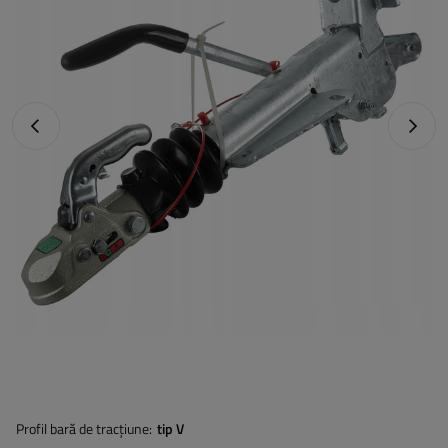
Fotografia anterioară
Următo
Profil bară de tracțiune
tip V