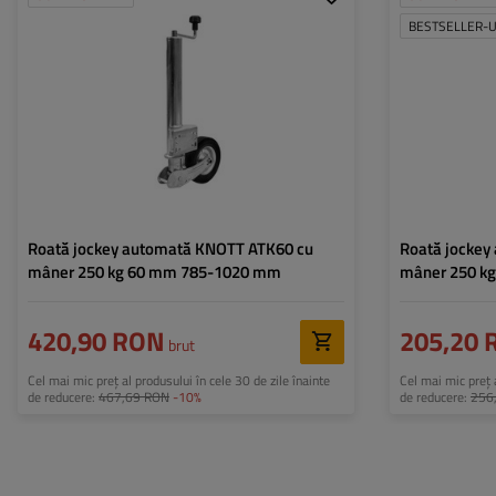
Diametru țeavă:
60 mm
Diametru țeavă:
BESTSELLER-
Capacitate maximă de
250 kg
Capacitate maxi
încărcare:
încărcare:
Înălțime:
785 - 1020 mm
Înălțime:
Tipul rolei:
automată
Tipul rolei:
Montare:
integrată
Montare:
Roată jockey automată KNOTT ATK60 cu
Roată jockey
mâner 250 kg 60 mm 785-1020 mm
mâner 250 k
420,90 RON
205,20 
brut
Cel mai mic preț al produsului în cele 30 de zile înainte
Cel mai mic preț a
de reducere:
467,69 RON
-10%
de reducere:
256