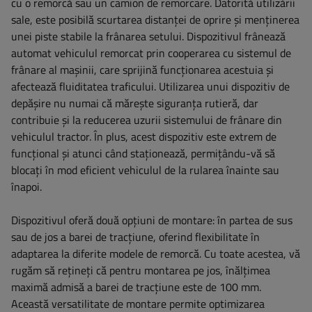
cu o remorcă sau un camion de remorcare. Datorită utilizării
sale, este posibilă scurtarea distanței de oprire și menținerea
unei piste stabile la frânarea setului. Dispozitivul frânează
automat vehiculul remorcat prin cooperarea cu sistemul de
frânare al mașinii, care sprijină funcționarea acestuia și
afectează fluiditatea traficului. Utilizarea unui dispozitiv de
depășire nu numai că mărește siguranța rutieră, dar
contribuie și la reducerea uzurii sistemului de frânare din
vehiculul tractor. În plus, acest dispozitiv este extrem de
funcțional și atunci când staționează, permițându-vă să
blocați în mod eficient vehiculul de la rularea înainte sau
înapoi.
Dispozitivul oferă două opțiuni de montare: în partea de sus
sau de jos a barei de tracțiune, oferind flexibilitate în
adaptarea la diferite modele de remorcă. Cu toate acestea, vă
rugăm să rețineți că pentru montarea pe jos, înălțimea
maximă admisă a barei de tracțiune este de 100 mm.
Această versatilitate de montare permite optimizarea