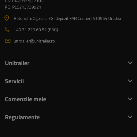
UNITRAILER Sp. z o.o.
RO: PL5213739921
Returnări: Ogorului 3G (depozit FAN Courier) 410554 Oradea
+40 31 229 60 52 (ENG)
unitrailer@unitrailer.ro
Unitrailer
Servicii
Comenzile mele
Regulamente