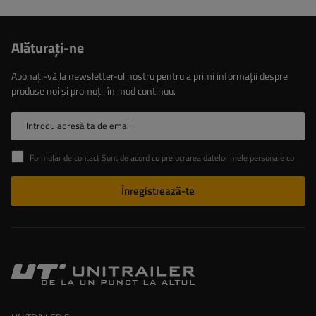
Alăturaţi-ne
Abonați-vă la newsletter-ul nostru pentru a primi informații despre
produse noi și promoții în mod continuu.
Introdu adresă ta de email
Formular de contact Sunt de acord cu prelucrarea datelor mele personale conținute în formularul de contact în conformitate cu Regulamentul Parlamentului European și al Consiliului (UE)
Înregistrează-te