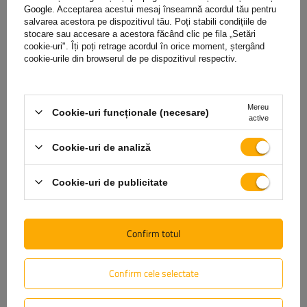
economii pe termen lung și fiabilitate în timpul funcționării
Google
. Acceptarea acestui mesaj înseamnă acordul tău pentru
salvarea acestora pe dispozitivul tău. Poți stabili condițiile de
remorcii.
stocare sau accesare a acestora făcând clic pe fila „Setări
cookie-uri". Îți poți retrage acordul în orice moment, ștergând
cookie-urile din browserul de pe dispozitivul respectiv.
Garanție
Mereu
Cookie-uri funcționale (necesare)
active
Achiziționând orice produs din oferta noastră, veți primi o
Cookie-uri de analiză
garanție de 2 ani.
Datorită acestui lucru, îl puteți folosi fără
să vă faceți griji cu privire la consecințele unei posibile avarii.
Cookie-uri de publicitate
Având grijă de satisfacția dvs., am simplificat pe cât posibil
procesul de depunere a unei posibile reclamații
trebuie doar
să completați și să trimiteți formularul disponibil pe site-ul
Confirm totul
nostru.
Confirm cele selectate
Ajutor