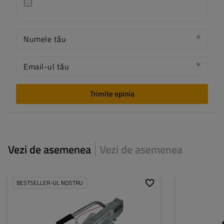
Numele tău
Email-ul tău
Trimite opinia
Vezi de asemenea
Vezi de asemenea
BESTSELLER-UL NOSTRU
Profil bară de tracțiune:
tip V
Profil bară de tra
Greutatea totală admisă:
1500 - 2700 kg
Greutatea totală 
Presiunea permisă asupra
120 kg
Presiunea permis
bilei cârligului:
bilei cârligului: