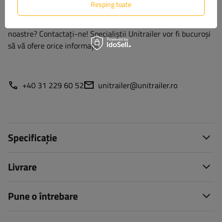
Resping toate
Aveți întrebări despre selecția sau utilizarea produselor
noastre? Contactaţi-ne! Specialiștii Unitrailer vor fi bucuroși
să vă ofere orice informații.
+40 31 229 60 52
unitrailer@unitrailer.ro
Specificație
Livrare
Pune o întrebare