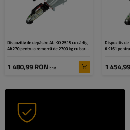
Dispozitiv de depășire AL-KO 251S cu cârlig
Dispozitiv de
AK270 pentru o remorcă de 2700 kg cu bară
AK161 pentru
de tracțiune de tip V
de tracțiune d
1 480,99 RON
1 454,9
brut